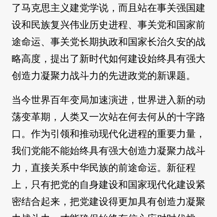
了马克思主义建党学说，而且站在事关强国建
设和民族复兴伟业历史进程、事关党和国家前
途命运、事关党长期执政和国家长治久安的战
略高度，提出了新时代如何建设始终具有强大
创造力凝聚力战斗力的先进政党的新课题。
当今世界百年变局加速演进，世界进入新的动
荡变革期，人类又一次站在何去何从的十字路
口。作为引领和推动现代化进程的重要力量，
我们党能不能始终具有强大创造力凝聚力战斗
力，直接关系中华民族的前途命运。新征程
上，只有把党的自身建设和国家现代化建设紧
密结合起来，把党建设得更加具有创造力凝聚