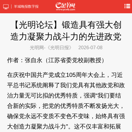
羊城晚报数字报
【光明论坛】锻造具有强大创
造力凝聚力战斗力的先进政党
光明网-《光明日报》
2026-07-08
作者：张自永（江苏省委党校副教授）
在庆祝中国共产党成立105周年大会上，习近
平总书记系统阐释了我们党具有其他政党和政
治力量无可比拟的优秀特质，强调“我们要结
合新的实际，把党的优秀特质不断发扬光大，
确保党永远不变质不变色不变味，始终具有强
大创造力凝聚力战斗力”。这不仅丰富和拓展