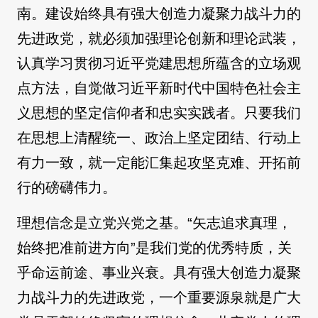
南。建设始终具有强大创造力凝聚力战斗力的
先进政党，就必须加强理论创新和理论武装，
认真学习贯彻习近平党建思想所蕴含的立场观
点方法，自觉做习近平新时代中国特色社会主
义思想的坚定信仰者和忠实实践者。只要我们
在思想上清醒统一、政治上坚定团结、行动上
有力一致，就一定能汇集起攻坚克难、开拓前
行的磅礴伟力。
理想信念是立党兴党之基。“矢志追求真理，
始终把准前进方向”是我们党的优秀特质，关
乎命运前途、事业兴衰。具有强大创造力凝聚
力战斗力的先进政党，一个重要源泉就是广大