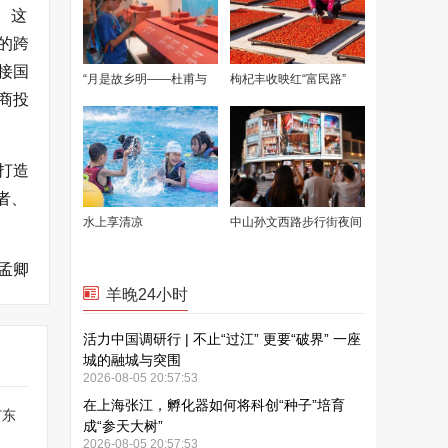
。这
的跨
接国
商投
打造
者、
孟卿