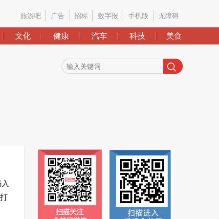
旅游吧
广告
招标
数字报
手机版
无障碍
文化
健康
汽车
科技
美食
码入
体打