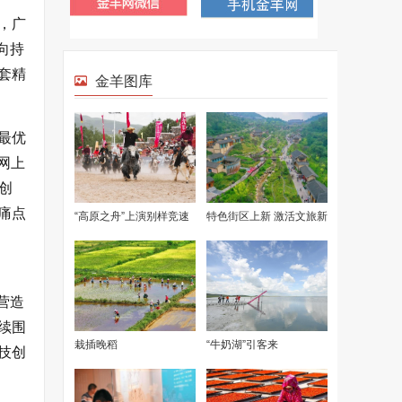
，广
向持
套精
最优
网上
创
痛点
营造
续围
技创