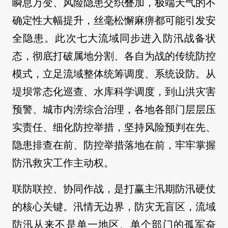
瞬息万变、风险隐患交织叠加，极端天气的不
确定性大幅提升，丝毫松懈麻痹都可能引发安
全隐患。此次七大流域同步进入防汛战备状
态，彻底打破属地分割、各自为战的传统防控
模式，立足流域整体统筹调度、系统设防。从
堤坝常态化巡查、水库科学调度，到山洪灾害
预警、城市内涝综合治理，各地各部门层层压
实责任、细化防控举措，坚持风险预判在先、
隐患排查在前、防控举措落地在前，牢牢掌握
防汛救灾工作主动权。
联防联控、协同作战，是打赢主汛期防汛硬仗
的核心关键。汛情无边界，防灾无盲区，流域
防汛从来不是单一地区、单个部门的孤军奋