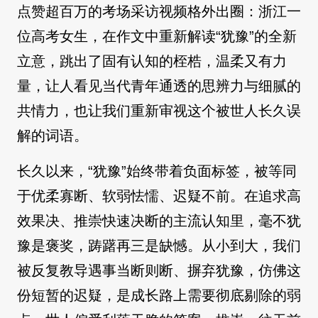
点赞超百万的考场采访视频格外出圈：浙江一
位高考女生，在作文中重新解读“犹豫”的全新
立意，跳出了固有认知的桎梏，温柔又有力
量，让人看见当代青年通透的思辨力与细腻的
共情力，也让我们重新审视这个被世人长久误
解的词语。
长久以来，“犹豫”始终带着负面标签，被等同
于优柔寡断、软弱怯懦、迟疑不前。在追求高
效果决、推崇快速决断的主流认知里，毫不犹
豫是褒奖，踌躇再三是缺憾。从小到大，我们
被反复教导遇事当断则断、摒弃犹豫，仿佛这
份短暂的迟疑，是成长路上需要彻底剔除的弱