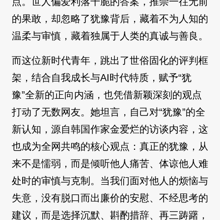
点。世人偏爱利落干脆的答案，推崇一往无前
的果敢，却忽略了犹豫背后，藏着不为人知的
温柔与审慎，藏着独属于人类的真诚与善良。
而这位新时代青年，跳出了世俗固化的评判框
架，结合自我成长与AI时代特质，赋予“犹
豫”全新的正向内涵，也凭借新颖深刻的观点
打动了无数网友。她坦言，自己对“犹豫”的全
新认知，源自韩国作家金爱烂的访谈内容，这
也成为全网共鸣的核心观点：真正的犹豫，从
来不是懦弱，而是倾听他人痛苦、体谅他人难
处时的审慎与克制。当我们面对他人的烦恼与
失意，没有脱口而出廉价的安慰、不经思考的
建议，而是选择沉默、斟酌措辞、再三踌躇，