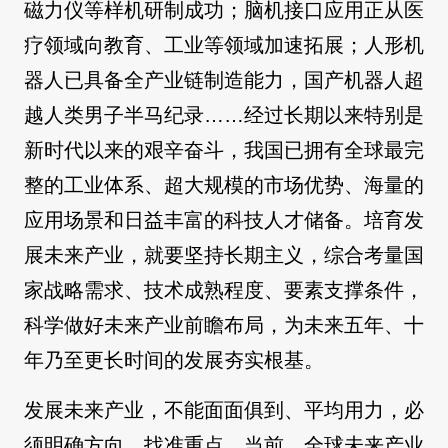
磁力仪等样机研制成功；脑机接口应用正从医
疗领域向教育、工业等领域加速拓展；人形机
器人已具备全产业链制造能力，国产机器人超
越人类男子半马纪录……经过长期以来特别是
新时代以来的艰辛奋斗，我国已拥有全球最完
整的工业体系、超大规模的市场优势、海量的
应用场景和日益丰富的科技人才储备。培育发
展未来产业，就要坚持长期主义，综合考量国
家战略需求、技术成熟程度、要素支撑条件，
科学做好未来产业前瞻布局，为未来五年、十
年乃至更长时间的发展夯实根基。
发展未来产业，不能面面俱到、平均用力，必
须明确方向、找准重点。当前，全球未来产业