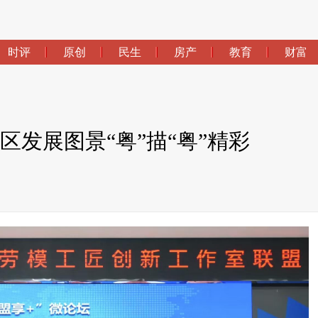
时评
原创
民生
房产
教育
财富
湾区发展图景“粤”描“粤”精彩