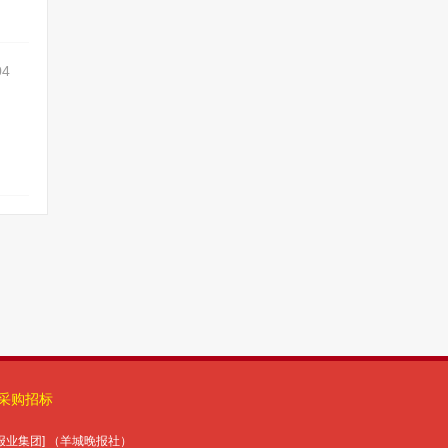
采购招标
报报业集团] （羊城晚报社）