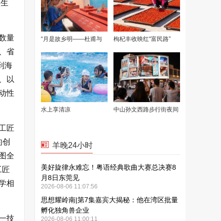
的生
数量
、省
到海
、以
动性
模工匠
的创
图全
工匠
学相
一技