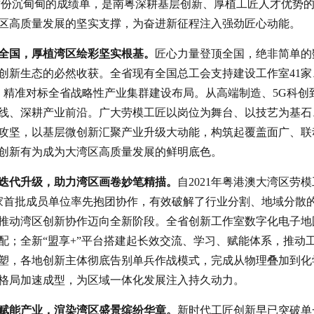
。这份沉甸甸的成绩单，是南粤深耕基层创新、厚植工匠人才优势
区高质量发展的坚实支撑，为奋进新征程注入强劲匠心动能。
全国，厚植湾区绘彩坚实根基。
匠心力量登顶全国，绝非简单的
创新生态的必然收获。全省现有全国总工会支持建设工作室41家
业，精准对标全省战略性产业集群建设布局。从高端制造、5G科创
线、深耕产业前沿。广大劳模工匠以岗位为舞台、以技艺为基石
攻坚，以基层微创新汇聚产业升级大动能，构筑起覆盖面广、联
创新有为成为大湾区高质量发展的鲜明底色。
迭代升级，助力湾区画卷妙笔精描。
自2021年粤港澳大湾区劳
0家首批成员单位率先抱团协作，有效破解了行业分割、地域分散
推动湾区创新协作迈向全新阶段。全省创新工作室数字化电子地
配；全新“盟享+”平台搭建起长效交流、学习、赋能体系，推动
塑，各地创新主体彻底告别单兵作战模式，完成从物理叠加到化
格局加速成型，为区域一体化发展注入持久动力。
赋能产业，渲染湾区盛景缤纷华章。
新时代工匠创新早已突破单