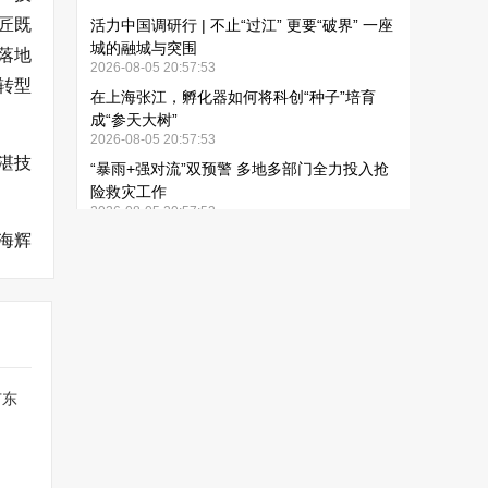
匠既
落地
转型
湛技
海辉