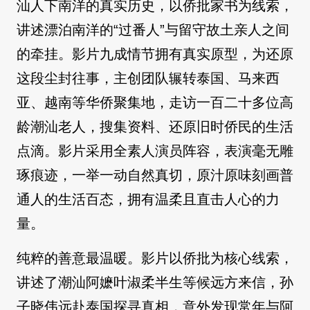
汕人下南洋的真实历史，以侨批家书为线索，
讲述漂泊南洋的“过番人”与留守故土亲人之间
的牵挂。影片九成情节拥有真实原型，为还原
这段尘封往事，主创团队辗转泰国、马来西
亚、越南等华侨聚集地，走访一百二十多位高
龄潮汕老人，搜集资料、还原旧时侨民的生活
点滴。影片采用全素人演员阵容，表演毫无雕
琢痕迹，一举一动自然真切，原汁原味刻画普
通人的生活百态，拥有温柔且直击人心的力
量。
纯粹的善意最温暖。影片以侨批为核心线索，
讲述了潮汕阿嬷叶淑柔半生等候远方来信，孙
子晓伟远赴泰国探寻真相，意外发现常年与阿