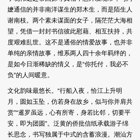
嬷通信的并非南洋谋生的郑木生，而是陌生人
谢南枝。两个素未谋面的女子，隔茫茫大海相
望，凭借一封封书信彼此慰藉、相互扶持，共
度艰难乱世。这不是通俗的情爱故事，也并非
单纯的亲情故事，维系两人四十余年羁绊的，
是如今日渐稀缺的情义，是“你托付，我必不
负”的人间暖意。
文化韵味最悠长。“行船入夜，恰江上升明
月，圆如玉坠，仿若身在故乡，似与你并肩共
赏”“暹罗虽远，心有所寄，身若比邻，切要平
安，即为团圆”。泛黄的侨批信纸承载游子绵
长思念，书写独属于中式的含蓄浪漫。潮汕方