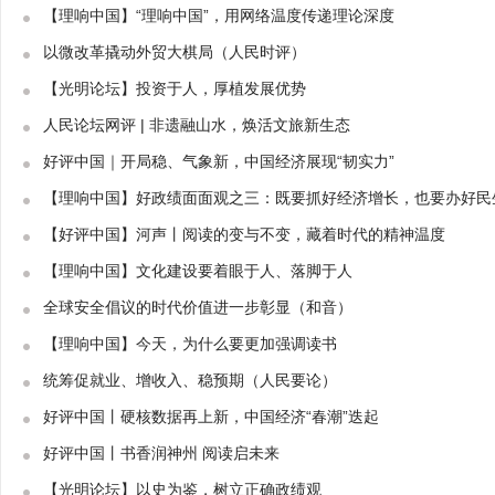
【理响中国】“理响中国”，用网络温度传递理论深度
以微改革撬动外贸大棋局（人民时评）
【光明论坛】投资于人，厚植发展优势
人民论坛网评 | 非遗融山水，焕活文旅新生态
好评中国｜开局稳、气象新，中国经济展现“韧实力”
【理响中国】好政绩面面观之三：既要抓好经济增长，也要办好民
【好评中国】河声丨阅读的变与不变，藏着时代的精神温度
【理响中国】文化建设要着眼于人、落脚于人
全球安全倡议的时代价值进一步彰显（和音）
【理响中国】今天，为什么要更加强调读书
统筹促就业、增收入、稳预期（人民要论）
好评中国丨硬核数据再上新，中国经济“春潮”迭起
好评中国丨书香润神州 阅读启未来
【光明论坛】以史为鉴，树立正确政绩观